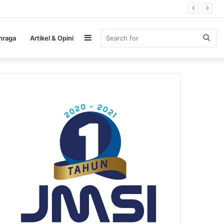
Sidebar
Sea
hraga
Artikel & Opini
for