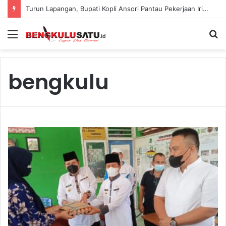
Turun Lapangan, Bupati Kopli Ansori Pantau Pekerjaan Irigasi Cendam Atas Senilai Rp2,6 M
Menu
S
fo
bengkulu