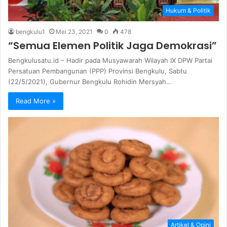
Hukum & Politik
bengkulu1
Mei 23, 2021
0
478
“Semua Elemen Politik Jaga Demokrasi”
Bengkulusatu.id – Hadir pada Musyawarah Wilayah IX DPW Partai
Persatuan Pembangunan (PPP) Provinsi Bengkulu, Sabtu
(22/5/2021), Gubernur Bengkulu Rohidin Mersyah…
Read More »
Artikel & Opini