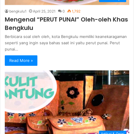
bengkulu1
April 25, 2021
0
1,792
Mengenal “PERUT PUNAI” Oleh-oleh Khas
Bengkulu
Berbicara soal oleh oleh, kota Bengkulu memiliki keanekaragaman
seperti yang ingin saya bahas saat ini yaitu perut punai. Perut
punai…
Read More »
Artikel & Opini