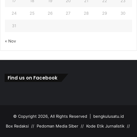
17
18
19
20
21
22
23
24
25
26
27
28
29
30
31
« Nov
Find us on Facebook
© Copyright 2026, All Rights Reserved |
bengkulusatu.id
Box Redaksi
//
Pedoman Media Siber
//
Kode Etik Jurnalistik
//