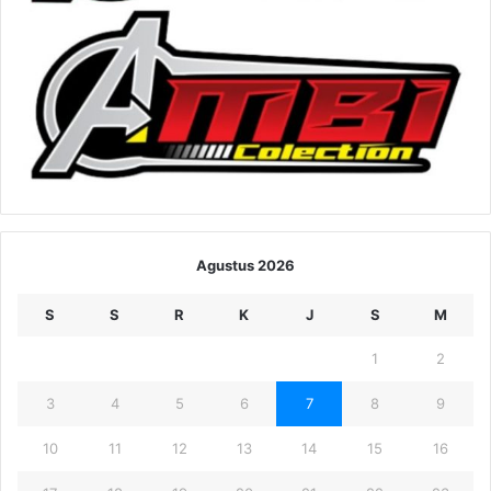
Agustus 2026
S
S
R
K
J
S
M
1
2
3
4
5
6
7
8
9
10
11
12
13
14
15
16