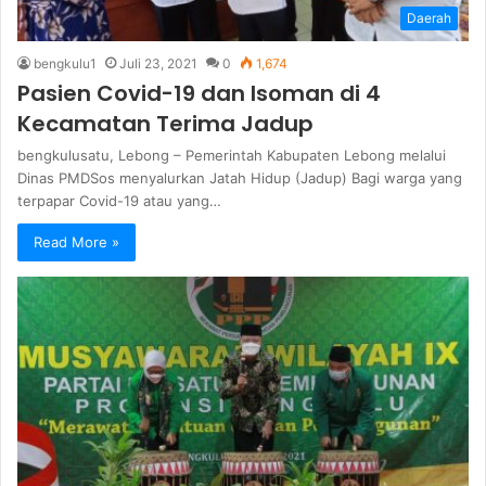
Daerah
bengkulu1
Juli 23, 2021
0
1,674
Pasien Covid-19 dan Isoman di 4
Kecamatan Terima Jadup
bengkulusatu, Lebong – Pemerintah Kabupaten Lebong melalui
Dinas PMDSos menyalurkan Jatah Hidup (Jadup) Bagi warga yang
terpapar Covid-19 atau yang…
Read More »