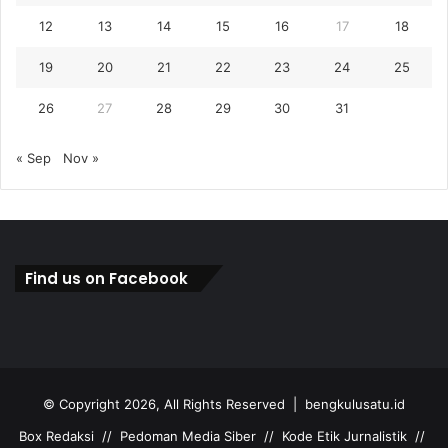
12
13
14
15
16
17
18
19
20
21
22
23
24
25
26
27
28
29
30
31
« Sep
Nov »
Find us on Facebook
© Copyright 2026, All Rights Reserved |
bengkulusatu.id
Box Redaksi
//
Pedoman Media Siber
//
Kode Etik Jurnalistik
//