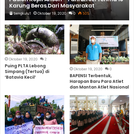
Karung Beras Dari Masyarakat
bengkulu1
Oktober 19, 2020
0
505
Oktober 19, 2020
2
Puing PLTA Lebong
Oktober 19, 2020
0
Simpang (Tertua) di
BAPENSI Terbentuk,
‘Batavia Kecil’
Harapan Baru Para Atlet
dan Mantan Atlet Nasional