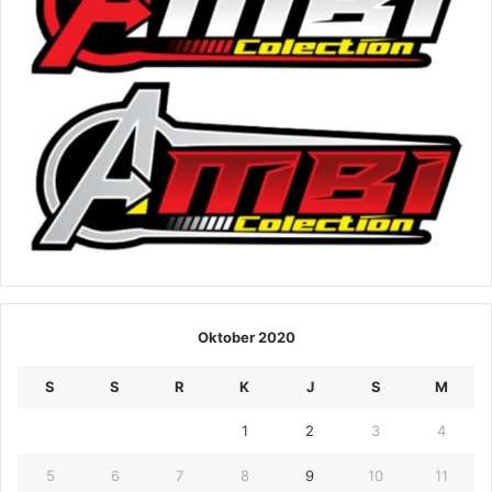
Oktober 2020
S
S
R
K
J
S
M
1
2
3
4
5
6
7
8
9
10
11