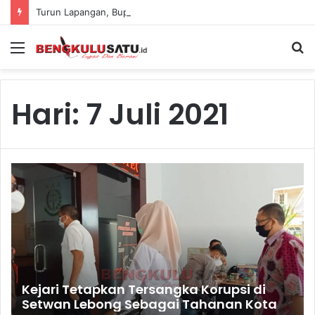
Turun Lapangan, Bupati Kopli Ansori Pantau Pekerjaan Irigasi Cendam Atas Senilai Rp2,6 M
Menu
S
fo
Hari:
7 Juli 2021
Kejari Tetapkan Tersangka Korupsi di
Setwan Lebong Sebagai Tahanan Kota