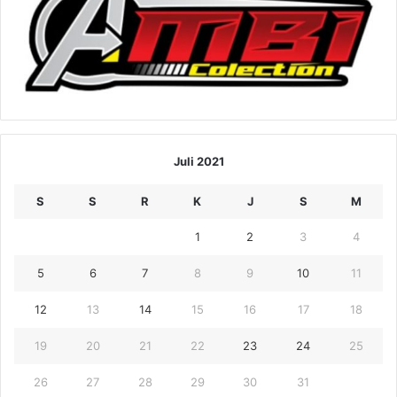
Juli 2021
S
S
R
K
J
S
M
1
2
3
4
5
6
7
8
9
10
11
12
13
14
15
16
17
18
19
20
21
22
23
24
25
26
27
28
29
30
31